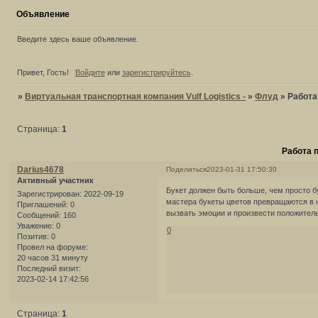
Объявление
Введите здесь ваше объявление.
Привет, Гость!
Войдите
или
зарегистрируйтесь
.
»
Виртуальная транспортная компания Vulf Logistics -
»
Флуд
»
Работа
Страница:
1
Работа 
Darius4678
Поделиться
2023-01-31 17:50:30
Активный участник
Букет должен быть больше, чем просто 
Зарегистрирован
: 2022-09-19
мастера букеты цветов превращаются в 
Приглашений:
0
вызвать эмоции и произвести положитель
Сообщений:
160
Уважение:
0
0
Позитив:
0
Провел на форуме:
20 часов 31 минуту
Последний визит:
2023-02-14 17:42:56
Страница:
1