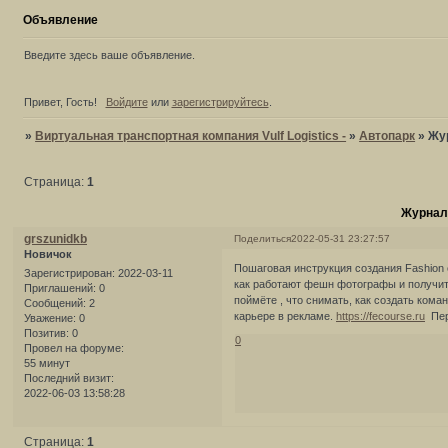
Объявление
Введите здесь ваше объявление.
Привет, Гость!
Войдите
или
зарегистрируйтесь
.
»
Виртуальная транспортная компания Vulf Logistics -
»
Автопарк
»
Жур
Страница:
1
Журналь
grszunidkb
Поделиться
2022-05-31 23:27:57
Новичок
Пошаговая инструкция создания Fashion e
Зарегистрирован
: 2022-03-11
как работают фешн фотографы и получите
Приглашений:
0
поймёте , что снимать, как создать кома
Сообщений:
2
карьере в рекламе.
https://fecourse.ru
Пер
Уважение:
0
Позитив:
0
0
Провел на форуме:
55 минут
Последний визит:
2022-06-03 13:58:28
Страница:
1