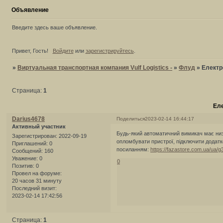
Объявление
Введите здесь ваше объявление.
Привет, Гость!
Войдите
или
зарегистрируйтесь
.
»
Виртуальная транспортная компания Vulf Logistics -
»
Флуд
»
Електр
Страница:
1
Ел
Darius4678
Поделиться
2023-02-14 16:44:17
Активный участник
Будь-який автоматичний вимикач має низ
Зарегистрирован
: 2022-09-19
опломбувати пристрої, підключити додатк
Приглашений:
0
посиланням:
https://fazastore.com.ua/ua/
Сообщений:
160
Уважение:
0
0
Позитив:
0
Провел на форуме:
20 часов 31 минуту
Последний визит:
2023-02-14 17:42:56
Страница:
1