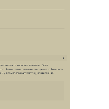
1
евантажень та коротких замикань. Вони
ів. Автоматичні вимикачі німецького та більшості
 й у промисловій автоматиці, вентиляції та