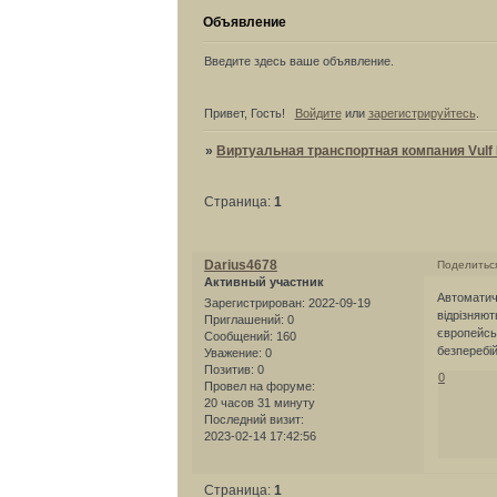
Объявление
Введите здесь ваше объявление.
Привет, Гость!
Войдите
или
зарегистрируйтесь
.
»
Виртуальная транспортная компания Vulf L
Страница:
1
Darius4678
Поделитьс
Активный участник
Автоматичн
Зарегистрирован
: 2022-09-19
відрізняют
Приглашений:
0
європейськ
Сообщений:
160
безперебі
Уважение:
0
Позитив:
0
0
Провел на форуме:
20 часов 31 минуту
Последний визит:
2023-02-14 17:42:56
Страница:
1