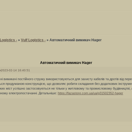
ogistics -
»
Vulf Logistics -
»
Автоматичний вимикач Hager
Автоматичний вимикач Hager
я
2023-02-14 16:40:51
і вимикачі постійного струму використовуються для захисту кабелів та дротів від пер
ься продуманою конструкцією, що дозволяє робити складання без додаткових інструмент
их міст успішно застосовуються не тільки у житловому та промисловому будівництві, а
йному електропостачанні. Детальніше:
https://fazastore.com.ua/ua/g31502352-hager