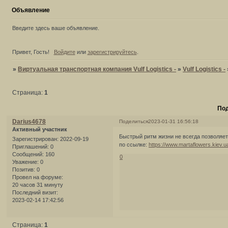
Объявление
Введите здесь ваше объявление.
Привет, Гость!
Войдите
или
зарегистрируйтесь
.
»
Виртуальная транспортная компания Vulf Logistics -
»
Vulf Logistics -
Страница:
1
Под
Darius4678
Поделиться
2023-01-31 16:56:18
Активный участник
Быстрый ритм жизни не всегда позволяет
Зарегистрирован
: 2022-09-19
по ссылке:
https://www.martaflowers.kiev.ua
Приглашений:
0
Сообщений:
160
0
Уважение:
0
Позитив:
0
Провел на форуме:
20 часов 31 минуту
Последний визит:
2023-02-14 17:42:56
Страница:
1