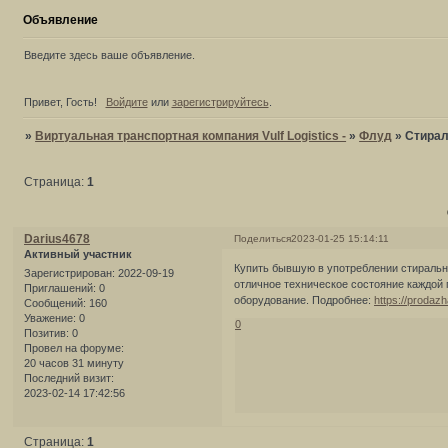
Объявление
Введите здесь ваше объявление.
Привет, Гость!
Войдите
или
зарегистрируйтесь
.
»
Виртуальная транспортная компания Vulf Logistics -
»
Флуд
»
Стира
Страница:
1
Darius4678
Поделиться
2023-01-25 15:14:11
Активный участник
Купить бывшую в употреблении стиральну
Зарегистрирован
: 2022-09-19
отличное техническое состояние каждой 
Приглашений:
0
оборудование. Подробнее:
https://prodaz
Сообщений:
160
Уважение:
0
0
Позитив:
0
Провел на форуме:
20 часов 31 минуту
Последний визит:
2023-02-14 17:42:56
Страница:
1