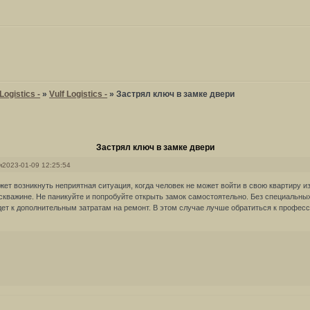
ogistics -
»
Vulf Logistics -
»
Застрял ключ в замке двери
Застрял ключ в замке двери
я
2023-01-09 12:25:54
жет возникнуть неприятная ситуация, когда человек не может войти в свою квартиру из
скважине. Не паникуйте и попробуйте открыть замок самостоятельно. Без специальны
дет к дополнительным затратам на ремонт. В этом случае лучше обратиться к профес