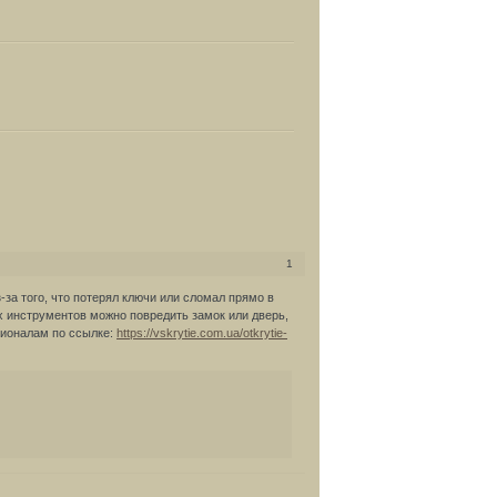
1
-за того, что потерял ключи или сломал прямо в
х инструментов можно повредить замок или дверь,
сионалам по ссылке:
https://vskrytie.com.ua/otkrytie-