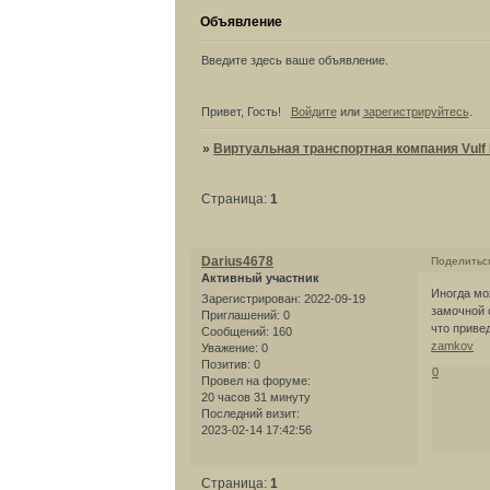
Объявление
Введите здесь ваше объявление.
Привет, Гость!
Войдите
или
зарегистрируйтесь
.
»
Виртуальная транспортная компания Vulf L
Страница:
1
Darius4678
Поделитьс
Активный участник
Иногда мо
Зарегистрирован
: 2022-09-19
замочной 
Приглашений:
0
что приве
Сообщений:
160
zamkov
Уважение:
0
Позитив:
0
0
Провел на форуме:
20 часов 31 минуту
Последний визит:
2023-02-14 17:42:56
Страница:
1