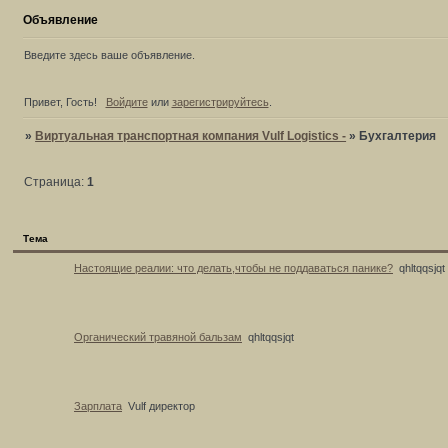
Объявление
Введите здесь ваше объявление.
Привет, Гость!
Войдите
или
зарегистрируйтесь
.
»
Виртуальная транспортная компания Vulf Logistics -
»
Бухгалтерия
Страница:
1
Тема
Настоящие реалии: что делать,чтобы не поддаваться панике?
qhltqqsjqt
Органический травяной бальзам
qhltqqsjqt
Зарплата
Vulf директор