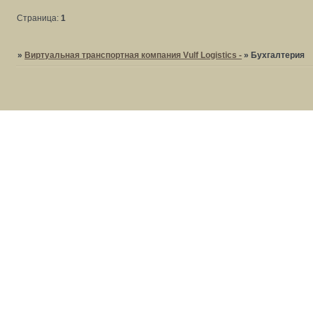
Страница:
1
»
Виртуальная транспортная компания Vulf Logistics -
»
Бухгалтерия