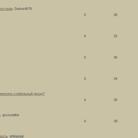
ого пола
Darius4678
0
30
0
32
0
30
0
34
риносить стабильный доход?
0
35
»
grszunidkb
0
39
ность
qhltqqsjqt