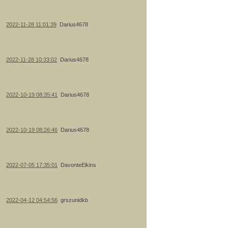
2022-11-28 11:01:39
Darius4678
2022-11-28 10:33:02
Darius4678
2022-10-19 08:35:41
Darius4678
2022-10-19 08:26:46
Darius4678
2022-07-05 17:35:01
DavonteElkins
2022-04-12 04:54:56
grszunidkb