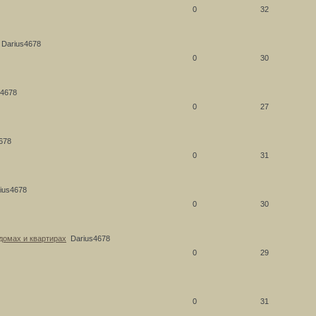
0
32
Darius4678
0
30
s4678
0
27
678
0
31
ius4678
0
30
домах и квартирах
Darius4678
0
29
0
31