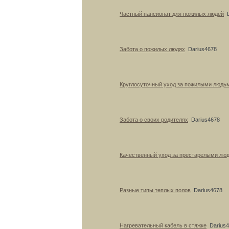
Частный пансионат для пожилых людей
Забота о пожилых людях
Darius4678
Круглосуточный уход за пожилыми людь
Забота о своих родителях
Darius4678
Качественный уход за престарелыми лю
Разные типы теплых полов
Darius4678
Нагревательный кабель в стяжке
Darius