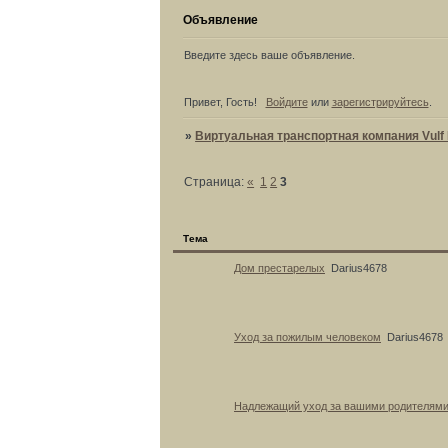
Объявление
Введите здесь ваше объявление.
Привет, Гость!
Войдите
или
зарегистрируйтесь
.
»
Виртуальная транспортная компания Vulf L
Страница:
«
1
2
3
Тема
Дом престарелых
Darius4678
Уход за пожилым человеком
Darius4678
Надлежащий уход за вашими родителям