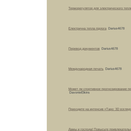
Терморегулятор для электрического тепл
Електрична тепла підлога
Darius4678
Перевод документов
Darius4678
Международная печать
Darius4678
Может ли спортивное прогнозирование п
DavonteElkins
Приходите на интенсив «Таро: 3D взгляд
Дамы и господа! Повысьте привлекатель