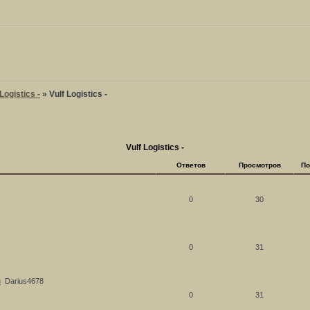
ogistics -
»
Vulf Logistics -
Vulf Logistics -
Ответов
Просмотров
По
0
30
0
31
и
Darius4678
0
31