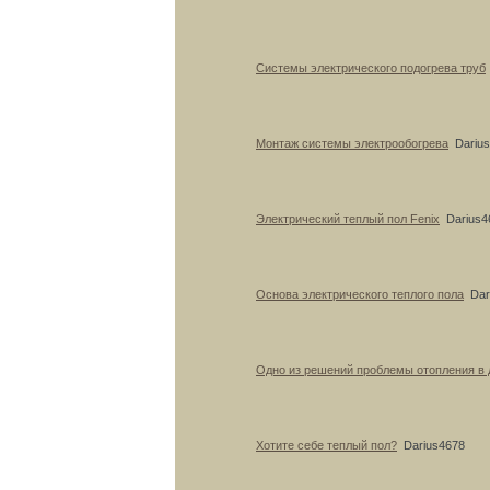
Системы электрического подогрева труб
Монтаж системы электрообогрева
Dariu
Электрический теплый пол Fenix
Darius4
Основа электрического теплого пола
Dar
Одно из решений проблемы отопления в 
Хотите себе теплый пол?
Darius4678